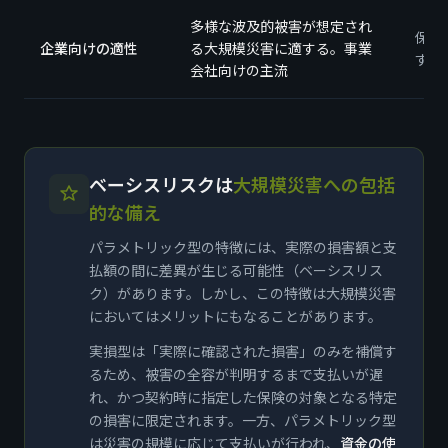
多様な波及的被害が想定され
保険
企業向けの適性
る大規模災害に適する。事業
すい
会社向けの主流
ベーシスリスクは
大規模災害への包括
的な備え
パラメトリック型の特徴には、実際の損害額と支
払額の間に差異が生じる可能性（ベーシスリス
ク）があります。しかし、この特徴は大規模災害
においてはメリットにもなることがあります。
実損型は「実際に確認された損害」のみを補償す
るため、被害の全容が判明するまで支払いが遅
れ、かつ契約時に指定した保険の対象となる特定
の損害に限定されます。一方、パラメトリック型
は災害の規模に応じて支払いが行われ、
資金の使