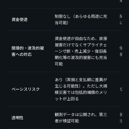
単位
制限なし（あらゆる用途に充
契約
資金使途
当可能）
に対
資金使途が自由なため、直接
被害だけでなくサプライチェ
間接的・波及的被
保険
ーン寸断・売上減少・復旧長
害への対応
損害
期化等の波及的被害にも充当
可能
あり（実損と支払額に差異が
生じる可能性）。ただし大規
ベーシスリスク
なし
模災害では包括的補償のメリ
ットが上回る
観測データは公開され、第三
損害
透明性
者が検証可能
渉を