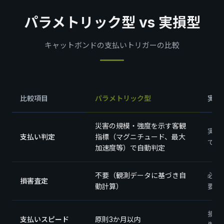
パラメトリック型 vs 実損型
キャットボンドの支払いトリガーの比較
比較項目
パラメトリック型
実損
災害の規模・強度を示す客観
実際
支払い判定
指標（マグニチュード、最大
て判
加速度等）で自動判定
不要（観測データに基づき自
必要
損害査定
動計算）
要す
損害
支払いスピード
原則3か月以内