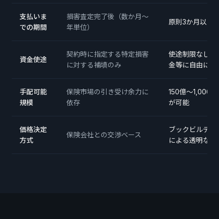
支払いま
損害査定完了後（数か月〜
原則3か月以内
での期間
年単位）
契約時に指定する特定損害
使途制限なし（
資金使途
に対する補填のみ
金等に自由に充
手配可能
保険市場の引き受け余力に
150億〜1,0
規模
依存
が可能
価格決定
ブックビルディ
保険会社との交渉ベース
方式
による透明な価