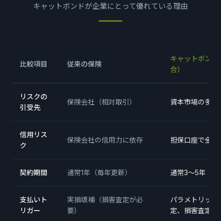
キャットボンドが企業にとって優れている理由
キャットボンド
比較項目
従来の保険
合）
リスクの
保険会社（相対取引）
資本市場の多数
引受先
信用リス
保険会社の信用力に依存
担保口座で全額
ク
契約期間
通常1年（毎年更新）
通常3〜5年（
支払いト
実損填補（損害査定が必
パラメトリック
リガー
要）
定、損害査定不