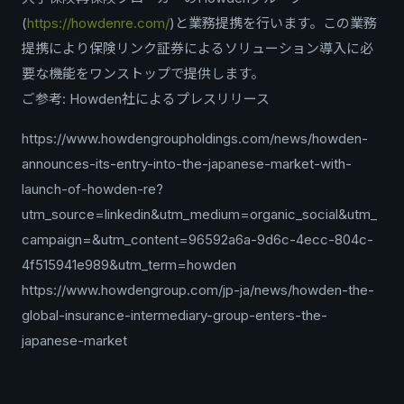
(
https://howdenre.com/
)と業務提携を行います。この業務
提携により保険リンク証券によるソリューション導入に必
要な機能をワンストップで提供します。
ご参考: Howden社によるプレスリリース
https://www.howdengroupholdings.com/news/howden-
announces-its-entry-into-the-japanese-market-with-
launch-of-howden-re?
utm_source=linkedin&utm_medium=organic_social&utm_
campaign=&utm_content=96592a6a-9d6c-4ecc-804c-
4f515941e989&utm_term=howden
https://www.howdengroup.com/jp-ja/news/howden-the-
global-insurance-intermediary-group-enters-the-
japanese-market